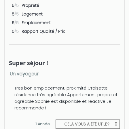
→ Une chambre avec un lit Queen
5
/5
Propreté
Size, placard
5
/5
Logement
→ Une salle d'eau avec toilette, bidet,
5
/5
Emplacement
sèche-cheveux
5
/5
Rapport Qualité / Prix
→ Télévision et internet Haut débit
(wifi)
→ Draps et serviettes fournis
Super séjour !
→ Commodités : fer à repasser +
Un voyageur
sèche-cheveux + CLIMATISATION +
Machine à laver + lave vaisselle
Très bon emplacement, proximité Croisette,
Informations complémentaires : 3ème
résidence très agréable Appartement propre et
étage, avec ascenseur, fenêtres
agréable Sophie est disponible et reactive Je
double vitrage
recommande !
Arrivée anticipée et départ tardif sont
possibles sous réserve de disponibilité
1 Année
CELA VOUS A ÉTÉ UTILE?
0
et moyennant des frais