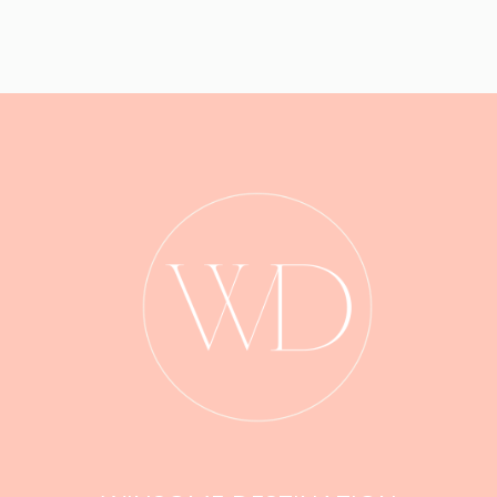
Satisfaits de l'appartement
la douceur provençale. Si vous êtes
avide de sensations, de nombreuses
Un voyageur
activités nautiques sont proposées
sur les plages de la région : jet ski,
Nous nous sommes sentis très à l'aise et le
parachute ascensionnel, paddle... Si
séjour s'est bien passé et simple. Nous
vous souhaitez plus d'authenticité,
rendez-vous au Vieux Port afin
réserverions à nouveau l'appartement et
d'effectuer une traversée en direction
pouvons recommander l'appartement.
des Îles de Lérins. Et bien sûr que serait
Cannes sans sa vie nocturne animée,
1 Année
CELA VOUS A ÉTÉ UTILE?
0
restaurants, bars d'ambiance, casinos,
hôtels luxuriants et commerces se
trouvent à chaque coin de rue.
Nous reviendrons !
Un voyageur
Nous avons adoré cet appartement et notre
séjour à Cannes. Bel hébergement propre dans
un endroit idéal avec un accès facile à tout ce