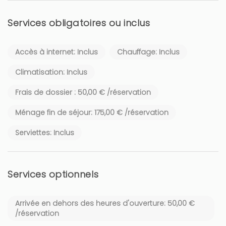
...
Services obligatoires ou inclus
→ Nous vous fournirons lors de votre arrivée, un GUIDE
avec nos adresses préférées pour faire du SHOPPING, pour
Accès à internet: Inclus
Chauffage: Inclus
MANGER (tester avec grand plaisir), les lieux pour sortir et
découvrir Cannes hors des sentiers battus.
Climatisation: Inclus
INOUBLIABLE
Frais de dossier : 50,00 € /réservation
Cet appartement à un emplacement idéal, voici ce que nous
Ménage fin de séjour: 175,00 € /réservation
vous proposons.
Serviettes: Inclus
→ 15minutes à pied du palais des festivals et des congrès
évidemment,
Services optionnels
→ 5 minutes à pied de la PLAGE de sable pour se prélasser
au SOLEIL.
Arrivée en dehors des heures d'ouverture: 50,00 €
/réservation
Vous pourrez profiter de tous les commerces, restaurants et