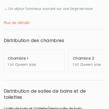
→ Un séjour lumineux ouvrant sur une large terrasse
→ Une cuisine équipée (Frigo, micro-ondes, plaque
Plus de détails
induction, grille-pain, cafetière et lave-linge), ouvrant sur un
balcon avec une vue sur la piscine
Distribution des chambres
→ Une première chambre avec un lit Queen Size (160x200)
→Une deuxième chambre avec un lit Queen Size (160x200)
Chambre 1
Chambre 2
1 Lit Queen size
1 Lit Queen size
→ Une salle de bain avec douche
→ Un WC séparé
→ Télévision et internet haut débit (Wifi)
Distribution de salles de bains et de
toilettes
→ Beaucoup d'espace de rangement
1 salle de bain et 1 toilette/demi-salle de bain