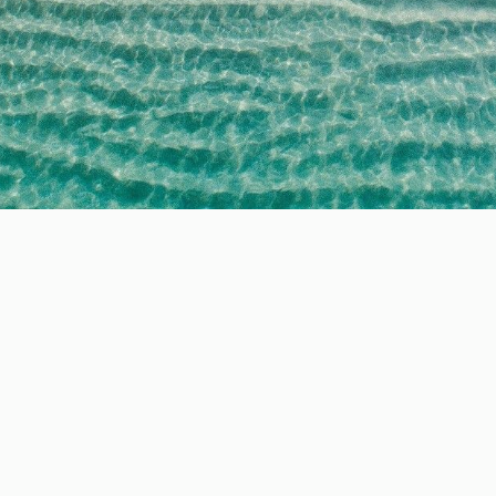
Villa Gaya
Mougins -
Villa
Winsome Destination vous accueille à la Villa Gaya, allia
coeur d'un domaine fermé de Mougins. Entièrement rénov