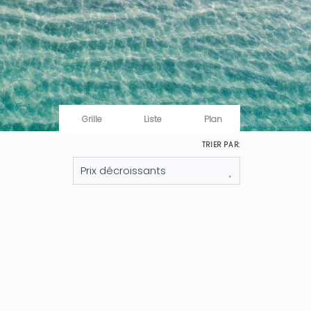
Grille
Liste
Plan
TRIER PAR:
nt confort, modernité et raffinement située au
ée, cette somptueuse villa peut...