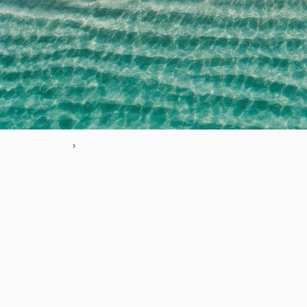
›
10
5